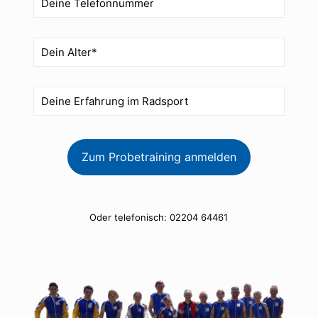
Oder telefonisch:
02204 64461