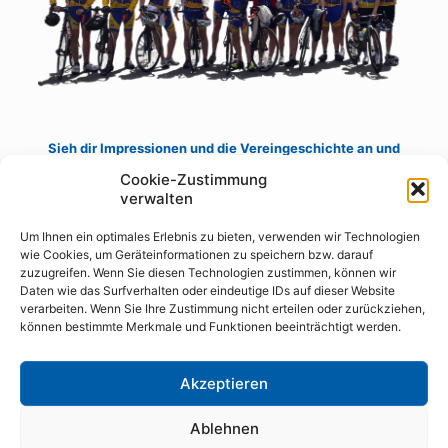
Sieh dir Impressionen und die Vereingeschichte an und
verschaffe dir einen Eindruck
Cookie-Zustimmung
verwalten
Hier geht's zur Vereins Historie
Um Ihnen ein optimales Erlebnis zu bieten, verwenden wir Technologien
wie Cookies, um Geräteinformationen zu speichern bzw. darauf
zuzugreifen. Wenn Sie diesen Technologien zustimmen, können wir
Daten wie das Surfverhalten oder eindeutige IDs auf dieser Website
verarbeiten. Wenn Sie Ihre Zustimmung nicht erteilen oder zurückziehen,
können bestimmte Merkmale und Funktionen beeinträchtigt werden.
Akzeptieren
© RSV Staubwolke Refrath 1952 e.V. |
Datenschutz
|
Cookie Richtlinie
|
Impressum
|
Mitglieder-Login
|
02204 64461
|
info@staubwolke-refrath.de
|
Webdesign
Ablehnen
mit
von
MarkenSieger