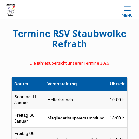
MENÜ
Termine RSV Staubwolke
Refrath
Die Jahresübersicht unserer Termine 2026
Datum
Veranstaltung
Uhrzeit
Ort
Sonntag 11.
Helferbrunch
10:00 h
Ewi
Januar
Freitag 30.
DRK-
Mitgliederhauptversammlung
18:00 h
Januar
Refr
Freitag 06. –
Spor