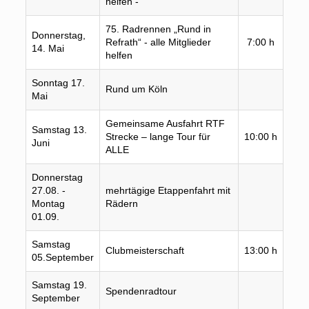
helfen -
75. Radrennen „Rund in
Donnerstag,
Fran
Refrath“ - alle Mitglieder
7:00 h
14. Mai
Stra
helfen
Sonntag 17.
Rund um Köln
Helf
Mai
Gemeinsame Ausfahrt RTF
Samstag 13.
Mark
Strecke – lange Tour für
10:00 h
Juni
Stei
ALLE
Donnerstag
27.08. -
mehrtägige Etappenfahrt mit
Info
Montag
Rädern
spät
01.09.
Samstag
Zeit
Clubmeisterschaft
13:00 h
05.September
Pol
Samstag 19.
Info
Spendenradtour
September
spät