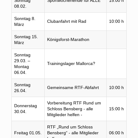
Sonntag
Sportwochenende für ALLE
15:00 h
Hac
08.02.
Sonntag 8.
Mark
Clubanfahrt mit Rad
10:00 h
März
Stei
Sonntag 15.
Königsforst-Marathon
Helf
März
Sonntag
29.03. –
Weit
Trainingslager Mallorca?
Montag
folg
06.04.
Sonntag
Mark
Gemeinsame RTF-Abfahrt
10:00 h
26.04.
Stei
Vorbereitung RTF Rund um
Donnerstag
Otto
Schloss Bensberg - alle
15:00 h
30.04.
Schu
Mitglieder helfen -
RTF „Rund um Schloss
Otto
Freitag 01.05.
Bensberg“ - alle Mitglieder
06:00 h
Schu