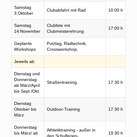
Samstag
Mark
Clubabfahrt mit Rad
10:00 h
3.Oktober
Stei
Samstag
Clubfete mit
DRK 
17:00 h
14.November
Clubmeisterehrung
Refr
Geplante
Putztag, Radtechnik,
Info
Workshops
Crossworkshop,
spät
Jeweils ab:
Dienstag und
Mark
Donnerstag
Straßentraining
17:30 h
Refr
ab März/April
Stei
bis Sept./Okt.
Dienstag
Park
Oktober bis
Outdoor-Training
17:30 h
Eiss
März
Saal
Donnerstag
Joh
Athletiktraining - außer in
bis März/ ab
19:30 h
Gut
den Schulferien-