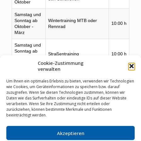
Oktober
Real
Samstag und
Mark
Sonntag ab
Wintertraining MTB oder
10:00 h
Refr
Oktober -
Rennrad
Stei
März
Samstag und
Mark
Sonntag ab
Straßentraining
10:00 h
Refr
März bis
Stei
Cookie-Zustimmung
September
verwalten
Jeden
Mark
Um Ihnen ein optimales Erlebnis zu bieten, verwenden wir Technologien
Donnerstag –
Cappuccino-Runde
10:00 h
Refr
wie Cookies, um Geräteinformationen zu speichern bzw. darauf
ganzjährig
Stei
zuzugreifen. Wenn Sie diesen Technologien zustimmen, können wir
Daten wie das Surfverhalten oder eindeutige IDs auf dieser Website
(Änderungen vorbehalten)
verarbeiten. Wenn Sie Ihre Zustimmung nicht erteilen oder
zurückziehen, können bestimmte Merkmale und Funktionen
beeinträchtigt werden.
Akzeptieren
© RSV Staubwolke Refrath 1952 e.V. |
Datenschutz
|
Cookie Richtlinie
|
Impressum
|
Mitglieder-Login
|
02204