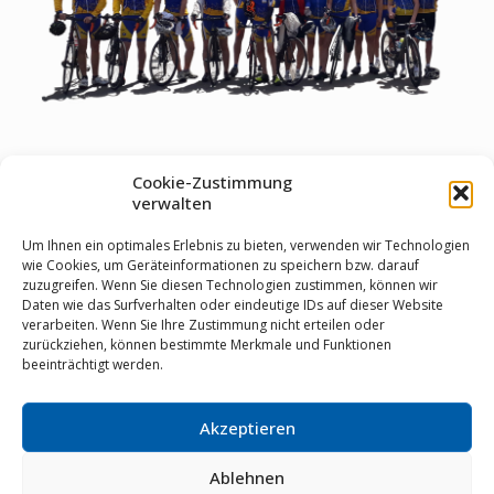
Sieh dir Impressionen und die Vereingeschichte an und
Cookie-Zustimmung
verschaffe dir einen Eindruck
verwalten
Um Ihnen ein optimales Erlebnis zu bieten, verwenden wir Technologien
Hier geht's zur Vereins Historie
wie Cookies, um Geräteinformationen zu speichern bzw. darauf
zuzugreifen. Wenn Sie diesen Technologien zustimmen, können wir
Daten wie das Surfverhalten oder eindeutige IDs auf dieser Website
verarbeiten. Wenn Sie Ihre Zustimmung nicht erteilen oder
zurückziehen, können bestimmte Merkmale und Funktionen
beeinträchtigt werden.
Akzeptieren
© RSV Staubwolke Refrath 1952 e.V. |
Datenschutz
|
Cookie Richtlinie
|
Impressum
|
Mitglieder-Login
|
02204
64461
|
info@staubwolke-refrath.de
|
Webdesign
mit
Ablehnen
von
MarkenSieger