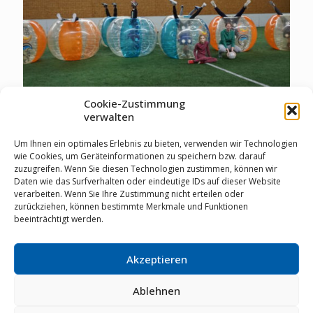
Cookie-Zustimmung
verwalten
Um Ihnen ein optimales Erlebnis zu bieten, verwenden wir Technologien
02.03.2025
wie Cookies, um Geräteinformationen zu speichern bzw. darauf
Jugendausflüge
zuzugreifen. Wenn Sie diesen Technologien zustimmen, können wir
Daten wie das Surfverhalten oder eindeutige IDs auf dieser Website
verarbeiten. Wenn Sie Ihre Zustimmung nicht erteilen oder
zurückziehen, können bestimmte Merkmale und Funktionen
Mehr erfahren
beeinträchtigt werden.
Akzeptieren
© RSV Staubwolke Refrath 1952 e.V. |
Datenschutz
|
Cookie Richtlinie
|
Impressum
|
Mitglieder-Login
|
02204
64461
|
info@staubwolke-refrath.de
|
Webdesign
mit
Ablehnen
von
MarkenSieger