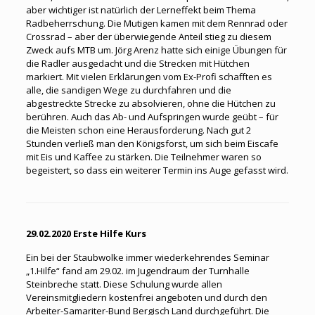
aber wichtiger ist natürlich der Lerneffekt beim Thema
Radbeherrschung. Die Mutigen kamen mit dem Rennrad oder
Crossrad – aber der überwiegende Anteil stieg zu diesem
Zweck aufs MTB um. Jörg Arenz hatte sich einige Übungen für
die Radler ausgedacht und die Strecken mit Hütchen
markiert. Mit vielen Erklärungen vom Ex-Profi schafften es
alle, die sandigen Wege zu durchfahren und die
abgestreckte Strecke zu absolvieren, ohne die Hütchen zu
berühren. Auch das Ab- und Aufspringen wurde geübt – für
die Meisten schon eine Herausforderung. Nach gut 2
Stunden verließ man den Königsforst, um sich beim Eiscafe
mit Eis und Kaffee zu stärken. Die Teilnehmer waren so
begeistert, so dass ein weiterer Termin ins Auge gefasst wird.
29.02.2020 Erste Hilfe Kurs
Ein bei der Staubwolke immer wiederkehrendes Seminar
„1.Hilfe“ fand am 29.02. im Jugendraum der Turnhalle
Steinbreche statt. Diese Schulung wurde allen
Vereinsmitgliedern kostenfrei angeboten und durch den
Arbeiter-Samariter-Bund Bergisch Land durchgeführt. Die