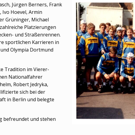
sch, Jürgen Berners, Frank
 Ivo Hoevel, Armin
er Grüninger, Michael
zahlreiche Platzierungen
recken- und Straßenrennen.
re sportlichen Karrieren in
 und Olympia Dortmund
 Tradition im Vierer-
hen Nationalfahrer
helm, Robert Jedryka,
izierte sich bei der
ft in Berlin und belegte
eng befreundet und stehen