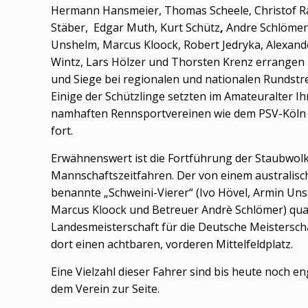
Hermann Hansmeier, Thomas Scheele, Christof Ra
Stäber, Edgar Muth, Kurt Schütz
,
Andre Schlömer,
Unshelm, Marcus Kloock, Robert Jedryka, Alexand
Wintz, Lars Hölzer und Thorsten Krenz errangen 
und Siege bei regionalen und nationalen Rundst
Einige der Schützlinge setzten im Amateuralter Ih
namhaften Rennsportvereinen wie dem PSV-Köln
fort.
Erwähnenswert ist die Fortführung der Staubwolke
Mannschaftszeitfahren. Der von einem australisc
benannte „Schweini-Vierer“ (Ivo Hövel, Armin Uns
Marcus Kloock und Betreuer Andrè Schlömer) qualif
Landesmeisterschaft für die Deutsche Meisterscha
dort einen achtbaren, vorderen Mittelfeldplatz.
Eine Vielzahl dieser Fahrer sind bis heute noch 
dem Verein zur Seite.