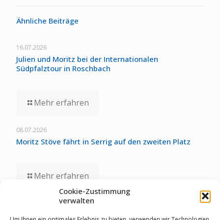
Ähnliche Beiträge
16.07.2026
Julien und Moritz bei der Internationalen
Südpfalztour in Roschbach
Mehr erfahren
08.07.2026
Moritz Stöve fährt in Serrig auf den zweiten Platz
Mehr erfahren
Cookie-Zustimmung
verwalten
01.07.2026
Staubwolke-U17 zollt unglücklichen Umständen bei
Um Ihnen ein optimales Erlebnis zu bieten, verwenden wir Technologien