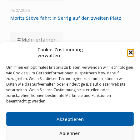
08.07.2026
Moritz Stöve fährt in Serrig auf den zweiten Platz
Mehr erfahren
Cookie-Zustimmung
verwalten
01.07.2026
Staubwolke-U17 zollt unglücklichen Umständen bei
Um Ihnen ein optimales Erlebnis zu bieten, verwenden wir Technologien
Deutschen Meisterschaften Tribut
wie Cookies, um Geräteinformationen zu speichern bzw. darauf
zuzugreifen. Wenn Sie diesen Technologien zustimmen, können wir
Daten wie das Surfverhalten oder eindeutige IDs auf dieser Website
verarbeiten. Wenn Sie Ihre Zustimmung nicht erteilen oder
Mehr erfahren
zurückziehen, können bestimmte Merkmale und Funktionen
beeinträchtigt werden.
Akzeptieren
© RSV Staubwolke Refrath 1952 e.V. |
Datenschutz
|
Cookie Richtlinie
|
Impressum
|
Mitglieder-Login
|
02204
64461
|
info@staubwolke-refrath.de
|
Webdesign
mit
Ablehnen
von
MarkenSieger