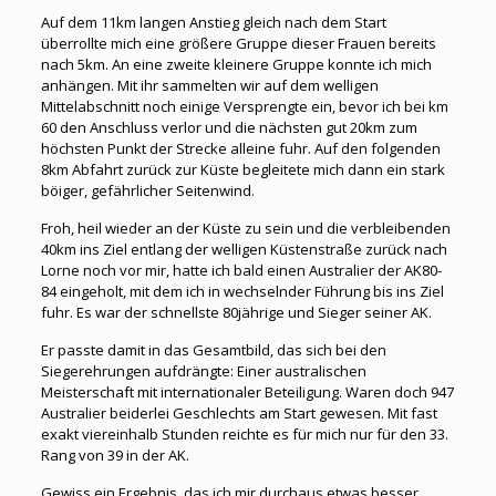
Auf dem 11km langen Anstieg gleich nach dem Start
überrollte mich eine größere Gruppe dieser Frauen bereits
nach 5km. An eine zweite kleinere Gruppe konnte ich mich
anhängen. Mit ihr sammelten wir auf dem welligen
Mittelabschnitt noch einige Versprengte ein, bevor ich bei km
60 den Anschluss verlor und die nächsten gut 20km zum
höchsten Punkt der Strecke alleine fuhr. Auf den folgenden
8km Abfahrt zurück zur Küste begleitete mich dann ein stark
böiger, gefährlicher Seitenwind.
Froh, heil wieder an der Küste zu sein und die verbleibenden
40km ins Ziel entlang der welligen Küstenstraße zurück nach
Lorne noch vor mir, hatte ich bald einen Australier der AK80-
84 eingeholt, mit dem ich in wechselnder Führung bis ins Ziel
fuhr. Es war der schnellste 80jährige und Sieger seiner AK.
Er passte damit in das Gesamtbild, das sich bei den
Siegerehrungen aufdrängte: Einer australischen
Meisterschaft mit internationaler Beteiligung. Waren doch 947
Australier beiderlei Geschlechts am Start gewesen. Mit fast
exakt viereinhalb Stunden reichte es für mich nur für den 33.
Rang von 39 in der AK.
Gewiss ein Ergebnis, das ich mir durchaus etwas besser