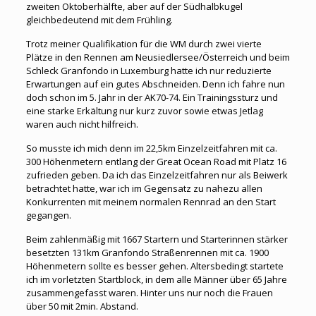
zweiten Oktoberhälfte, aber auf der Südhalbkugel
gleichbedeutend mit dem Frühling.
Trotz meiner Qualifikation für die WM durch zwei vierte
Plätze in den Rennen am Neusiedlersee/Österreich und beim
Schleck Granfondo in Luxemburg hatte ich nur reduzierte
Erwartungen auf ein gutes Abschneiden. Denn ich fahre nun
doch schon im 5. Jahr in der AK70-74. Ein Trainingssturz und
eine starke Erkältung nur kurz zuvor sowie etwas Jetlag
waren auch nicht hilfreich.
So musste ich mich denn im 22,5km Einzelzeitfahren mit ca.
300 Höhenmetern entlang der Great Ocean Road mit Platz 16
zufrieden geben. Da ich das Einzelzeitfahren nur als Beiwerk
betrachtet hatte, war ich im Gegensatz zu nahezu allen
Konkurrenten mit meinem normalen Rennrad an den Start
gegangen.
Beim zahlenmäßig mit 1667 Startern und Starterinnen stärker
besetzten 131km Granfondo Straßenrennen mit ca. 1900
Höhenmetern sollte es besser gehen. Altersbedingt startete
ich im vorletzten Startblock, in dem alle Männer über 65 Jahre
zusammengefasst waren. Hinter uns nur noch die Frauen
über 50 mit 2min. Abstand.