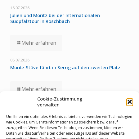
16.07.2026
Julien und Moritz bei der Internationalen
Südpfalztour in Roschbach
Mehr erfahren
08.07.2026
Moritz Stöve fährt in Serrig auf den zweiten Platz
Mehr erfahren
Cookie-Zustimmung
verwalten
01.07.2026
Staubwolke-U17 zollt unglücklichen Umständen bei
Um Ihnen ein optimales Erlebnis zu bieten, verwenden wir Technologien
Deutschen Meisterschaften Tribut
wie Cookies, um Geräteinformationen zu speichern bzw. darauf
zuzugreifen. Wenn Sie diesen Technologien zustimmen, können wir
Daten wie das Surfverhalten oder eindeutige IDs auf dieser Website
verarbeiten. Wenn Sie Ihre Zustimmung nicht erteilen oder