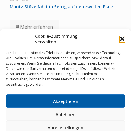
Moritz Stöve fährt in Serrig auf den zweiten Platz
Mehr erfahren
Cookie-Zustimmung
verwalten
01.07.2026
Staubwolke-U17 zollt unglücklichen Umständen bei
Um Ihnen ein optimales Erlebnis zu bieten, verwenden wir Technologien
Deutschen Meisterschaften Tribut
wie Cookies, um Geräteinformationen zu speichern bzw. darauf
zuzugreifen. Wenn Sie diesen Technologien zustimmen, können wir
Daten wie das Surfverhalten oder eindeutige IDs auf dieser Website
verarbeiten. Wenn Sie Ihre Zustimmung nicht erteilen oder
Mehr erfahren
zurückziehen, können bestimmte Merkmale und Funktionen
beeinträchtigt werden.
Akzeptieren
© RSV Staubwolke Refrath 1952 e.V. |
Datenschutz
|
Cookie Richtlinie
|
Impressum
|
Mitglieder-Login
|
02204
64461
|
info@staubwolke-refrath.de
|
Webdesign
mit
Ablehnen
von
MarkenSieger
Voreinstellungen