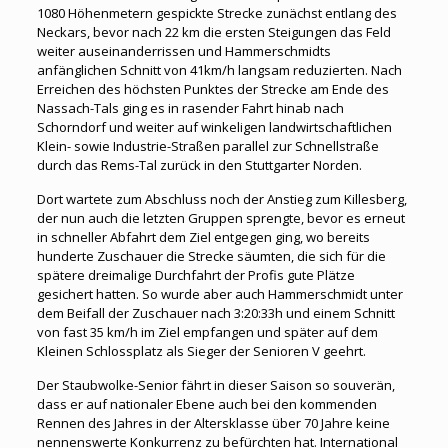
1080 Höhenmetern gespickte Strecke zunächst entlang des
Neckars, bevor nach 22 km die ersten Steigungen das Feld
weiter auseinanderrissen und Hammerschmidts
anfänglichen Schnitt von 41km/h langsam reduzierten. Nach
Erreichen des höchsten Punktes der Strecke am Ende des
Nassach-Tals ging es in rasender Fahrt hinab nach
Schorndorf und weiter auf winkeligen landwirtschaftlichen
Klein- sowie Industrie-Straßen parallel zur Schnellstraße
durch das Rems-Tal zurück in den Stuttgarter Norden.
Dort wartete zum Abschluss noch der Anstieg zum Killesberg,
der nun auch die letzten Gruppen sprengte, bevor es erneut
in schneller Abfahrt dem Ziel entgegen ging, wo bereits
hunderte Zuschauer die Strecke säumten, die sich für die
spätere dreimalige Durchfahrt der Profis gute Plätze
gesichert hatten. So wurde aber auch Hammerschmidt unter
dem Beifall der Zuschauer nach 3:20:33h und einem Schnitt
von fast 35 km/h im Ziel empfangen und später auf dem
Kleinen Schlossplatz als Sieger der Senioren V geehrt.
Der Staubwolke-Senior fährt in dieser Saison so souverän,
dass er auf nationaler Ebene auch bei den kommenden
Rennen des Jahres in der Altersklasse über 70 Jahre keine
nennenswerte Konkurrenz zu befürchten hat. International