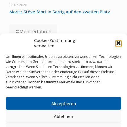
08.07.2026
Moritz Stöve fährt in Serrig auf den zweiten Platz
Mehr erfahren
Cookie-Zustimmung
verwalten
01.07.2026
Staubwolke-U17 zollt unglücklichen Umständen bei
Um Ihnen ein optimales Erlebnis zu bieten, verwenden wir Technologien
Deutschen Meisterschaften Tribut
wie Cookies, um Geräteinformationen zu speichern bzw. darauf
zuzugreifen. Wenn Sie diesen Technologien zustimmen, können wir
Daten wie das Surfverhalten oder eindeutige IDs auf dieser Website
verarbeiten. Wenn Sie Ihre Zustimmung nicht erteilen oder
Mehr erfahren
zurückziehen, können bestimmte Merkmale und Funktionen
beeinträchtigt werden.
Akzeptieren
© RSV Staubwolke Refrath 1952 e.V. |
Datenschutz
|
Cookie Richtlinie
|
Impressum
|
Mitglieder-Login
|
02204
64461
|
info@staubwolke-refrath.de
|
Webdesign
mit
Ablehnen
von
MarkenSieger