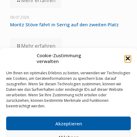
Mehr erfahren
08.07.2026
Moritz Stöve fährt in Serrig auf den zweiten Platz
Mehr erfahren
Cookie-Zustimmung
verwalten
01.07.2026
Staubwolke-U17 zollt unglücklichen Umständen bei
Um Ihnen ein optimales Erlebnis zu bieten, verwenden wir Technologien
Deutschen Meisterschaften Tribut
wie Cookies, um Geräteinformationen zu speichern bzw. darauf
zuzugreifen. Wenn Sie diesen Technologien zustimmen, können wir
Daten wie das Surfverhalten oder eindeutige IDs auf dieser Website
verarbeiten. Wenn Sie Ihre Zustimmung nicht erteilen oder
Mehr erfahren
zurückziehen, können bestimmte Merkmale und Funktionen
beeinträchtigt werden.
Akzeptieren
© RSV Staubwolke Refrath 1952 e.V. |
Datenschutz
|
Cookie Richtlinie
|
Impressum
|
Mitglieder-Login
|
02204
64461
|
info@staubwolke-refrath.de
|
Webdesign
mit