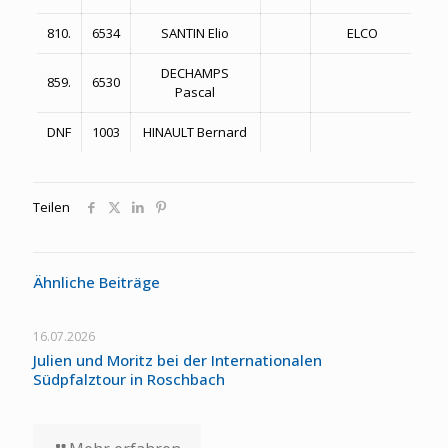
810.
6534
SANTIN Elio
ELCO
3:5
DECHAMPS
859.
6530
4:1
Pascal
DNF
1003
HINAULT Bernard
Teilen
Ähnliche Beiträge
16.07.2026
Julien und Moritz bei der Internationalen
Südpfalztour in Roschbach