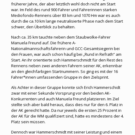
früherer Jahre, der aber letztlich wohl doch nicht am Start
war. Im Feld des rund 900 Fahrer und Fahrerinnen starken
Mediofondo-Rennens über 83 km und 1070 Hm war es auch
durch die ca.10 km lange neutralisierte Phase nach dem Start
schwer, den Überblick zu behalten.
Nach ca. 35 km tauchte neben dem Staubwolke-Fahrer
Manuela Freund auf. Die frühere A-
Nationalmannschaftsfahrerin und GCC-Gesamtsiegerin bei
den Frauen, war auch schon häufig bei „Rund in Refrath“ am
Start. An ihr orientierte sich Hammerschmidt für den Rest des
Rennens neben zwei anderen Fahrern seiner AK, erkennbar
an den gleichfarbigen Startnummern. So ging es mit der 16
Fahrer*innen umfassenden Gruppe in den Zielsprint.
Als Achter in dieser Gruppe konnte sich Erich Hammerschidt
zwar mit einer Sekunde Vorsprung vor den beiden AK-
Konkurrenten und auch Manuela Freund platzieren. Im Ziel
stellte sich aber bald heraus, dass dies nur für den 6. Platz in
der AK gereicht hatte. Da nur jeweils die ersten 25 Prozent in
der AK für die WM qualifiziert sind, hätte es mindestens der 4.
Platz sein müssen.
Dennoch war Hammerschmidt mit seiner Leistung und einem