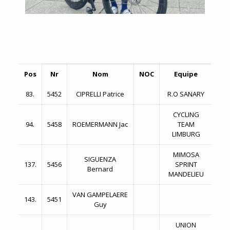
Pos
Nr
Nom
NOC
Equipe
Te
83.
5452
CIPRELLI Patrice
R.O SANARY
2:0
CYCLING
94.
5458
ROEMERMANN Jac
TEAM
2:0
LIMBURG
MIMOSA
SIGUENZA
137.
5456
SPRINT
2:0
Bernard
MANDELIEU
VAN GAMPELAERE
143.
5451
2:0
Guy
UNION