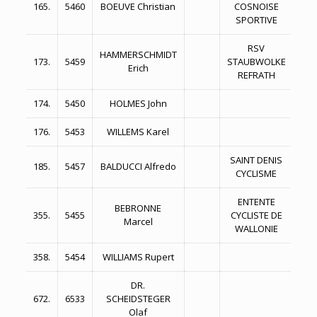
165.
5460
BOEUVE Christian
COSNOISE
2:1
SPORTIVE
RSV
HAMMERSCHMIDT
173.
5459
STAUBWOLKE
2:1
Erich
REFRATH
174.
5450
HOLMES John
2:1
176.
5453
WILLEMS Karel
2:1
SAINT DENIS
185.
5457
BALDUCCI Alfredo
2:1
CYCLISME
ENTENTE
BEBRONNE
355.
5455
CYCLISTE DE
2:2
Marcel
WALLONIE
358.
5454
WILLIAMS Rupert
2:2
DR.
672.
6533
SCHEIDSTEGER
3:0
Olaf