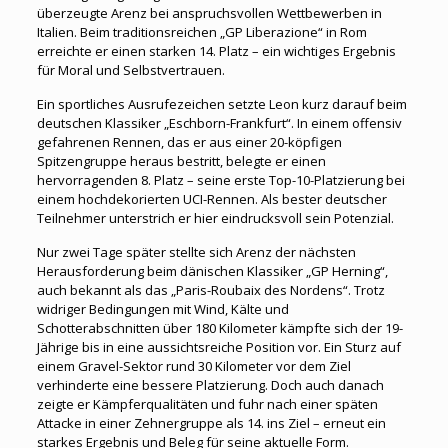
überzeugte Arenz bei anspruchsvollen Wettbewerben in
Italien. Beim traditionsreichen „GP Liberazione“ in Rom
erreichte er einen starken 14. Platz – ein wichtiges Ergebnis
für Moral und Selbstvertrauen.
Ein sportliches Ausrufezeichen setzte Leon kurz darauf beim
deutschen Klassiker „Eschborn-Frankfurt“. In einem offensiv
gefahrenen Rennen, das er aus einer 20-köpfigen
Spitzengruppe heraus bestritt, belegte er einen
hervorragenden 8. Platz – seine erste Top-10-Platzierung bei
einem hochdekorierten UCI-Rennen. Als bester deutscher
Teilnehmer unterstrich er hier eindrucksvoll sein Potenzial.
Nur zwei Tage später stellte sich Arenz der nächsten
Herausforderung beim dänischen Klassiker „GP Herning“,
auch bekannt als das „Paris-Roubaix des Nordens“. Trotz
widriger Bedingungen mit Wind, Kälte und
Schotterabschnitten über 180 Kilometer kämpfte sich der 19-
Jährige bis in eine aussichtsreiche Position vor. Ein Sturz auf
einem Gravel-Sektor rund 30 Kilometer vor dem Ziel
verhinderte eine bessere Platzierung. Doch auch danach
zeigte er Kämpferqualitäten und fuhr nach einer späten
Attacke in einer Zehnergruppe als 14. ins Ziel – erneut ein
starkes Ergebnis und Beleg für seine aktuelle Form.