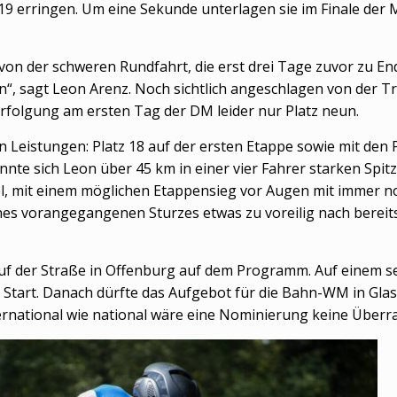
9 erringen. Um eine Sekunde unterlagen sie im Finale der 
von der schweren Rundfahrt, die erst drei Tage zuvor zu E
“, sagt Leon Arenz. Noch sichtlich angeschlagen von der T
erfolgung am ersten Tag der DM leider nur Platz neun.
 Leistungen: Platz 18 auf der ersten Etappe sowie mit den P
nnte sich Leon über 45 km in einer vier Fahrer starken Sp
iel, mit einem möglichen Etappensieg vor Augen mit immer
es vorangegangenen Sturzes etwas zu voreilig nach bereits
der Straße in Offenburg auf dem Programm. Auf einem se
n Start. Danach dürfte das Aufgebot für die Bahn-WM in Gl
ernational wie national wäre eine Nominierung keine Überr