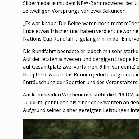
Silbermedaille mit dem NRW-Bahnradvierer der U1
zeitweiligen Vorsprungs von zwei Sekunden.
„Es war knapp. Die Beine waren noch recht müde 
Ende etwas frischer und haben verdient gewonnen
Nations Cup Rundfahrt, gelang ihm in der Einerv
Die Rundfahrt beendete er jedoch mit sehr starken
Auf der letzten schweren und bergigen Etappe ko
auf Gesamtplatz zwei vorfahren. 9 km vor dem Z
Hauptfeld, wurde das Rennen jedoch aufgrund ein
Enttäuschung der Sportler und des Veranstalters.
Am kommenden Wochenende steht die U19 DM auf 
2000Hm, geht Leon als einer der Favoriten an de
Aufgrund seiner bisher gezeigten Leistungen int