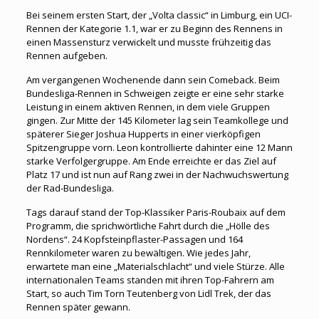
Bei seinem ersten Start, der „Volta classic“ in Limburg, ein UCI-
Rennen der Kategorie 1.1, war er zu Beginn des Rennens in
einen Massensturz verwickelt und musste frühzeitig das
Rennen aufgeben.
Am vergangenen Wochenende dann sein Comeback. Beim
Bundesliga-Rennen in Schweigen zeigte er eine sehr starke
Leistung in einem aktiven Rennen, in dem viele Gruppen
gingen. Zur Mitte der 145 Kilometer lag sein Teamkollege und
späterer Sieger Joshua Hupperts in einer vierköpfigen
Spitzengruppe vorn. Leon kontrollierte dahinter eine 12 Mann
starke Verfolgergruppe. Am Ende erreichte er das Ziel auf
Platz 17 und ist nun auf Rang zwei in der Nachwuchswertung
der Rad-Bundesliga.
Tags darauf stand der Top-Klassiker Paris-Roubaix auf dem
Programm, die sprichwörtliche Fahrt durch die „Hölle des
Nordens“. 24 Kopfsteinpflaster-Passagen und 164
Rennkilometer waren zu bewältigen. Wie jedes Jahr,
erwartete man eine „Materialschlacht“ und viele Stürze. Alle
internationalen Teams standen mit ihren Top-Fahrern am
Start, so auch Tim Torn Teutenberg von Lidl Trek, der das
Rennen später gewann.