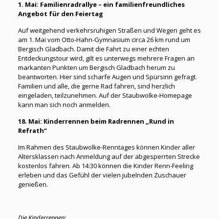
1. Mai: Familienradrallye – ein familienfreundliches
Angebot für den Feiertag
Auf weitgehend verkehrsruhigen Straßen und Wegen geht es
am 1. Mai vom Otto-Hahn-Gymnasium circa 26 km rund um
Bergisch Gladbach. Damit die Fahrt zu einer echten
Entdeckungstour wird, gilt es unterwegs mehrere Fragen an
markanten Punkten um Bergisch Gladbach herum zu
beantworten. Hier sind scharfe Augen und Spürsinn gefragt.
Familien und alle, die gerne Rad fahren, sind herzlich
eingeladen, teilzunehmen. Auf der Staubwolke-Homepage
kann man sich noch anmelden.
18. Mai: Kinderrennen beim Radrennen „Rund in
Refrath“
Im Rahmen des Staubwolke-Renntages können Kinder aller
Altersklassen nach Anmeldung auf der abgesperrten Strecke
kostenlos fahren. Ab 14:30 können die Kinder Renn-Feeling
erleben und das Gefühl der vielen jubelnden Zuschauer
genießen.
Die Kinderrennen: