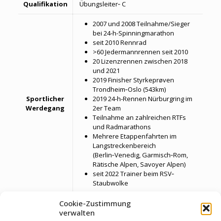
Qualifikation
Übungsleiter‐ C
2007 und 2008 Teilnahme/Sieger
bei 24-h-Spinningmarathon
seit 2010 Rennrad
>60 Jedermannrennen seit 2010
20 Lizenzrennen zwischen 2018
und 2021
2019 Finisher Styrkeprøven
Trondheim‐Oslo (543km)
Sportlicher
2019 24-h-Rennen Nürburgring im
Werdegang
2er Team
Teilnahme an zahlreichen RTFs
und Radmarathons
Mehrere Etappenfahrten im
Langstreckenbereich
(Berlin‐Venedig, Garmisch‐Rom,
Rätische Alpen, Savoyer Alpen)
seit 2022 Trainer beim RSV‐
Staubwolke
Gemeinsam losfahren und gemeinsam
Cookie-Zustimmung
ankommen – und jedem
verwalten