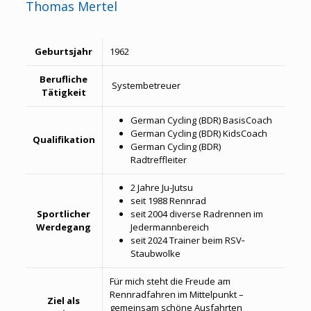
Thomas Mertel
Geburtsjahr
1962
Berufliche
Systembetreuer
Tätigkeit
German Cycling (
BDR) BasisCoach
German Cycling (BDR) KidsCoach
Qualifikation
German Cycling (BDR)
Radtreffleiter
2 Jahre Ju-Jutsu
seit 1988 Rennrad
Sportlicher
seit 2004 diverse Radrennen im
Werdegang
Jedermannbereich
seit 2024 Trainer beim RSV‐
Staubwolke
Für mich steht die Freude am
Rennradfahren im Mittelpunkt –
Ziel als
gemeinsam schöne Ausfahrten