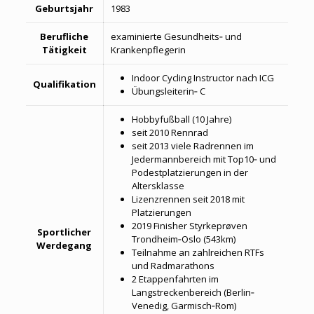
Geburtsjahr
1983
Berufliche
examinierte Gesundheits‐ und
Tätigkeit
Krankenpflegerin
Indoor Cycling Instructor nach ICG
Qualifikation
Übungsleiterin‐ C
Hobbyfußball (10 Jahre)
seit 2010 Rennrad
seit 2013 viele Radrennen im
Jedermannbereich mit Top10‐ und
Podestplatzierungen in der
Altersklasse
Lizenzrennen seit 2018 mit
Platzierungen
2019 Finisher Styrkeprøven
Sportlicher
Trondheim‐Oslo (543km)
Werdegang
Teilnahme an zahlreichen RTFs
und Radmarathons
2 Etappenfahrten im
Langstreckenbereich (Berlin‐
Venedig, Garmisch‐Rom)