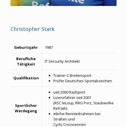
Christopher Stark
Geburtsjahr
1987
Berufliche
IT Sercurity Architekt
Tätigkeit
Trainer C Breitensport
Qualifikation
Prüfer Deutsches Sportabzeichen
seit 2000 Radsport
Lizenzfahrer seit 2001
(RSC leLoup, RRG Porz, Staubwolke
Sportlicher
Refrath)
Werdegang
etliche Rennteilnahmen bei
Straßen und
Cyclo Crossrennen