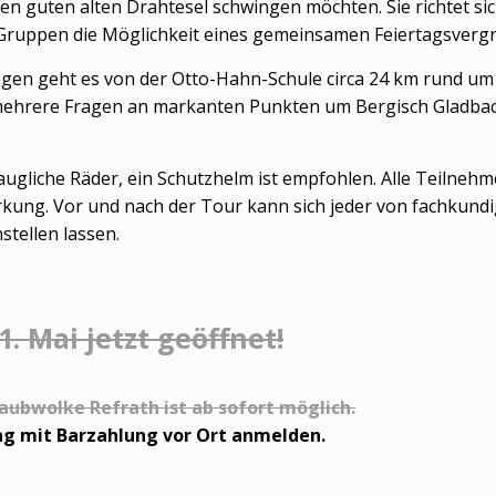
den guten alten Drahtesel schwingen möchten. Sie richtet s
 Gruppen die Möglichkeit eines gemeinsamen Feiertagsverg
n geht es von der Otto-Hahn-Schule circa 24 km rund um B
 mehrere Fragen an markanten Punkten um Bergisch Gladbac
ugliche Räder, ein Schutzhelm ist empfohlen. Alle Teilnehme
rkung. Vor und nach der Tour kann sich jeder von fachkund
stellen lassen.
 Mai jetzt geöffnet!
aubwolke Refrath ist ab sofort möglich.
ag mit Barzahlung vor Ort anmelden.