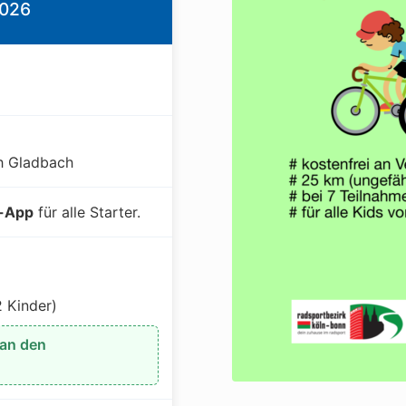
2026
h Gladbach
-App
für alle Starter.
2 Kinder)
 an den