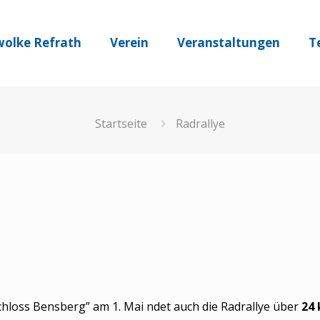
olke Refrath
Verein
Veranstaltungen
T
Startseite
Radrallye
loss Bensberg” am 1. Mai findet auch die Radrallye über
24