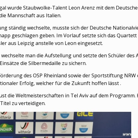
gal wurde Staubwolke-Talent Leon Arenz mit dem Deutsche
die Mannschaft aus Italien.
ng ständig wechselte, musste sich der Deutsche Nationalv
napp geschlagen geben. Im Vorlauf setzte sich das Quartet
er aus Leipzig anstelle von Leon eingesetzt.
 wechselte man die Aufstellung und setzte den Schüler des A
Einsätze die Silbermedaille zu sichern.
 Förderung des OSP Rheinland sowie der Sportstiftung NRW 
ionaler Erfolg, welcher für die Zukunft hoffen lässt .
st die Weltmeisterschaften in Tel Aviv auf dem Programm. 
itel zu verteidigen.