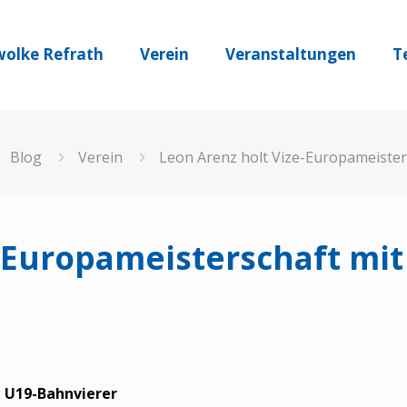
olke Refrath
Verein
Veranstaltungen
T
Blog
Verein
Leon Arenz holt Vize-Europameister
-Europameisterschaft mi
t U19-Bahnvierer