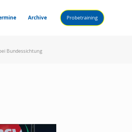
ermine
Archive
Probetraining
bei Bundessichtung