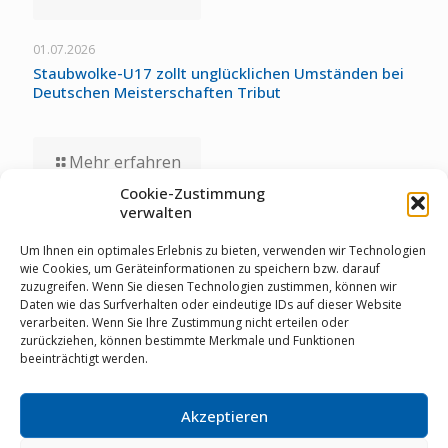
01.07.2026
Staubwolke-U17 zollt unglücklichen Umständen bei
Deutschen Meisterschaften Tribut
Mehr erfahren
Cookie-Zustimmung
verwalten
24.06.2026
Julia Kierdorf verpasst in Nievenheim knapp das
Um Ihnen ein optimales Erlebnis zu bieten, verwenden wir Technologien
Podium
wie Cookies, um Geräteinformationen zu speichern bzw. darauf
zuzugreifen. Wenn Sie diesen Technologien zustimmen, können wir
Daten wie das Surfverhalten oder eindeutige IDs auf dieser Website
verarbeiten. Wenn Sie Ihre Zustimmung nicht erteilen oder
Mehr erfahren
zurückziehen, können bestimmte Merkmale und Funktionen
beeinträchtigt werden.
Akzeptieren
© RSV Staubwolke Refrath 1952 e.V. |
Datenschutz
|
Cookie Richtlinie
|
Impressum
|
Mitglieder-Login
|
02204