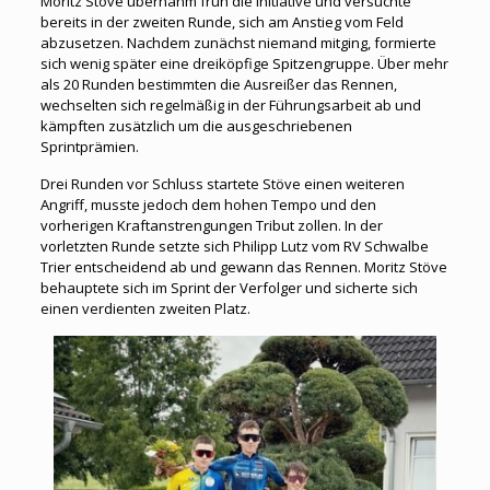
Moritz Stöve übernahm früh die Initiative und versuchte
bereits in der zweiten Runde, sich am Anstieg vom Feld
abzusetzen. Nachdem zunächst niemand mitging, formierte
sich wenig später eine dreiköpfige Spitzengruppe. Über mehr
als 20 Runden bestimmten die Ausreißer das Rennen,
wechselten sich regelmäßig in der Führungsarbeit ab und
kämpften zusätzlich um die ausgeschriebenen
Sprintprämien.
Drei Runden vor Schluss startete Stöve einen weiteren
Angriff, musste jedoch dem hohen Tempo und den
vorherigen Kraftanstrengungen Tribut zollen. In der
vorletzten Runde setzte sich Philipp Lutz vom RV Schwalbe
Trier entscheidend ab und gewann das Rennen. Moritz Stöve
behauptete sich im Sprint der Verfolger und sicherte sich
einen verdienten zweiten Platz.