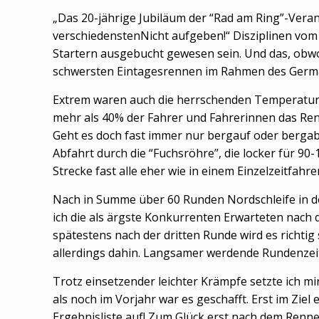
„Das 20-jährige Jubiläum der “Rad am Ring”-Veran
verschiedenstenNicht aufgeben!“ Disziplinen vo
Startern ausgebucht gewesen sein. Und das, obw
schwersten Eintagesrennen im Rahmen des Germa
Extrem waren auch die herrschenden Temperature
mehr als 40% der Fahrer und Fahrerinnen das Ren
Geht es doch fast immer nur bergauf oder bergab
Abfahrt durch die “Fuchsröhre”, die locker für 90-
Strecke fast alle eher wie in einem Einzelzeitfahr
Nach in Summe über 60 Runden Nordschleife in de
ich die als ärgste Konkurrenten Erwarteten nach 
spätestens nach der dritten Runde wird es richtig
allerdings dahin. Langsamer werdende Rundenzeit
Trotz einsetzender leichter Krämpfe setzte ich 
als noch im Vorjahr war es geschafft. Erst im Ziel
Ergebnisliste auf! Zum Glück erst nach dem Renne