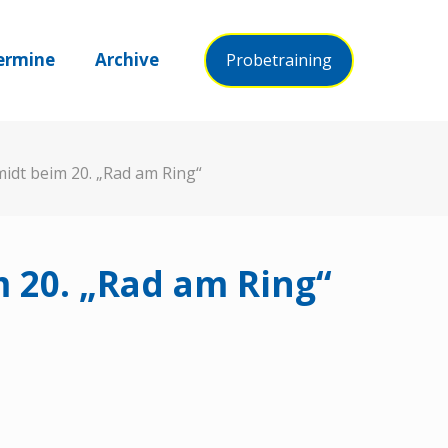
ermine
Archive
Probetraining
idt beim 20. „Rad am Ring“
 20. „Rad am Ring“