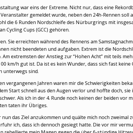
staltung war eins der Extreme. Nicht nur, dass eine Rekord
m Veranstalter gemeldet wurde, neben den 24h-Rennen soll
ohl die 6 Runden Nordschleife des Nürburgrings mit insg
n Cycling Cups (GCC) gehören.
n. Sie erreichten während des Rennens am Samstagnachmitta
nen nicht beendeten und aufgaben. Extrem ist die Nordschl
. Am extremsten der Anstieg zur “Hohen Acht” mit teils me
100 km/h gut ist. Da ist es kein Wunder, dass sich fast kein
en unterwegs sind.
n vergangenen Jahren waren mir die Schwierigkeiten bekan
dem Start schnell aus den Augen verlor und hoffte doch, si
 schwer. Als ich in der 4. Runde noch keinen der beiden vor
en taten ihr Übriges.
mir nun das Ziel anzukommen und quälte mich noch zweimal z
 erfuhr ich, dass ich dennoch gesiegt hatte. Die vor mir ver
n rebellierte mein Magen gegen die über 6-stündige Hitzesch