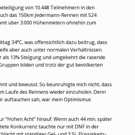
beteiligung von 10.448 Teilnehmern in den
 auch das 150km Jedermann-Rennen mit 524
esamt über 3.000 Höhenmetern ohnehin zum
g 34°C, was offensichtlich dazu beitrug, dass
eife aber auch unter normalen Verhältnissen.
hr als 13% Steigung und umgekehrt die rasende
e Gruppen bilden und trotz der gut bevölkerten
nt und bewusst. So beunruhigte mich nicht, dass
e im Laufe des Rennens wieder einzuholen. Denn
 mir auftauchen sah, war mein Optimismus
ur “Hohen Acht” hinauf. Wenn auch 44 min. später
mutete Konkurrenz tauchte nur mit DNF in der
lacht mit ständiger Gel- und 3,5L Flüssigkeits-