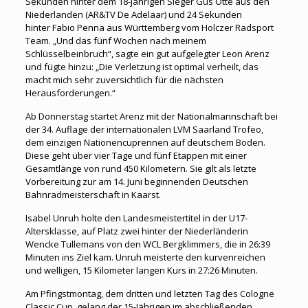
Sekunden hinter dem 18-jährigen Sieger Gus Otte aus den
Niederlanden (AR&TV De Adelaar) und 24 Sekunden
hinter Fabio Penna aus Württemberg vom Holczer Radsport
Team. „Und das fünf Wochen nach meinem
Schlüsselbeinbruch“, sagte ein gut aufgelegter Leon Arenz
und fügte hinzu: „Die Verletzung ist optimal verheilt, das
macht mich sehr zuversichtlich für die nächsten
Herausforderungen.“
Ab Donnerstag startet Arenz mit der Nationalmannschaft bei
der 34. Auflage der internationalen LVM Saarland Trofeo,
dem einzigen Nationencuprennen auf deutschem Boden.
Diese geht über vier Tage und fünf Etappen mit einer
Gesamtlänge von rund 450 Kilometern. Sie gilt als letzte
Vorbereitung zur am 14. Juni beginnenden Deutschen
Bahnradmeisterschaft in Kaarst.
Isabel Unruh holte den Landesmeistertitel in der U17-
Altersklasse, auf Platz zwei hinter der Niederländerin
Wencke Tullemans von den WCL Bergklimmers, die in 26:39
Minuten ins Ziel kam. Unruh meisterte den kurvenreichen
und welligen, 15 Kilometer langen Kurs in 27:26 Minuten.
Am Pfingstmontag, dem dritten und letzten Tag des Cologne
Classic Cup, gelang der 15-Jährigen im abschließenden