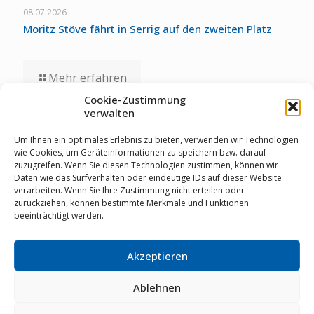
08.07.2026
Moritz Stöve fährt in Serrig auf den zweiten Platz
Mehr erfahren
Cookie-Zustimmung
verwalten
01.07.2026
Staubwolke-U17 zollt unglücklichen Umständen bei
Um Ihnen ein optimales Erlebnis zu bieten, verwenden wir Technologien
Deutschen Meisterschaften Tribut
wie Cookies, um Geräteinformationen zu speichern bzw. darauf
zuzugreifen. Wenn Sie diesen Technologien zustimmen, können wir
Daten wie das Surfverhalten oder eindeutige IDs auf dieser Website
verarbeiten. Wenn Sie Ihre Zustimmung nicht erteilen oder
Mehr erfahren
zurückziehen, können bestimmte Merkmale und Funktionen
beeinträchtigt werden.
Akzeptieren
© RSV Staubwolke Refrath 1952 e.V. |
Datenschutz
|
Cookie Richtlinie
|
Impressum
|
Mitglieder-Login
|
02204
64461
|
info@staubwolke-refrath.de
|
Webdesign
mit
Ablehnen
von
MarkenSieger