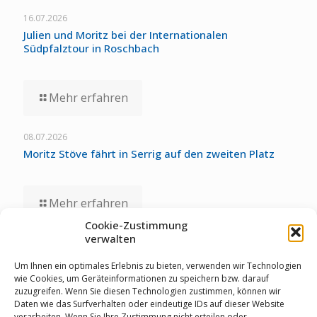
16.07.2026
Julien und Moritz bei der Internationalen
Südpfalztour in Roschbach
Mehr erfahren
08.07.2026
Moritz Stöve fährt in Serrig auf den zweiten Platz
Mehr erfahren
Cookie-Zustimmung
verwalten
01.07.2026
Staubwolke-U17 zollt unglücklichen Umständen bei
Um Ihnen ein optimales Erlebnis zu bieten, verwenden wir Technologien
Deutschen Meisterschaften Tribut
wie Cookies, um Geräteinformationen zu speichern bzw. darauf
zuzugreifen. Wenn Sie diesen Technologien zustimmen, können wir
Daten wie das Surfverhalten oder eindeutige IDs auf dieser Website
verarbeiten. Wenn Sie Ihre Zustimmung nicht erteilen oder