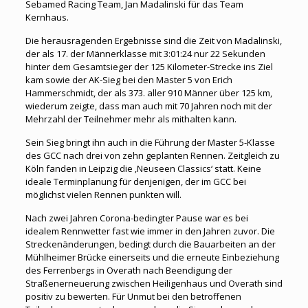
Sebamed Racing Team, Jan Madalinski für das Team
Kernhaus.
Die herausragenden Ergebnisse sind die Zeit von Madalinski,
der als 17. der Männerklasse mit 3:01:24 nur 22 Sekunden
hinter dem Gesamtsieger der 125 Kilometer-Strecke ins Ziel
kam sowie der AK-Sieg bei den Master 5 von Erich
Hammerschmidt, der als 373. aller 910 Männer über 125 km,
wiederum zeigte, dass man auch mit 70 Jahren noch mit der
Mehrzahl der Teilnehmer mehr als mithalten kann.
Sein Sieg bringt ihn auch in die Führung der Master 5-Klasse
des GCC nach drei von zehn geplanten Rennen. Zeitgleich zu
Köln fanden in Leipzig die ‚Neuseen Classics‘ statt. Keine
ideale Terminplanung für denjenigen, der im GCC bei
möglichst vielen Rennen punkten will.
Nach zwei Jahren Corona-bedingter Pause war es bei
idealem Rennwetter fast wie immer in den Jahren zuvor. Die
Streckenänderungen, bedingt durch die Bauarbeiten an der
Mühlheimer Brücke einerseits und die erneute Einbeziehung
des Ferrenbergs in Overath nach Beendigung der
Straßenerneuerung zwischen Heiligenhaus und Overath sind
positiv zu bewerten. Für Unmut bei den betroffenen