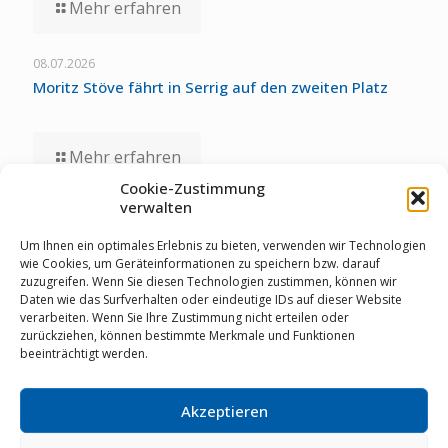
Mehr erfahren
08.07.2026
Moritz Stöve fährt in Serrig auf den zweiten Platz
Mehr erfahren
Cookie-Zustimmung
verwalten
01.07.2026
Staubwolke-U17 zollt unglücklichen Umständen bei
Um Ihnen ein optimales Erlebnis zu bieten, verwenden wir Technologien
Deutschen Meisterschaften Tribut
wie Cookies, um Geräteinformationen zu speichern bzw. darauf
zuzugreifen. Wenn Sie diesen Technologien zustimmen, können wir
Daten wie das Surfverhalten oder eindeutige IDs auf dieser Website
verarbeiten. Wenn Sie Ihre Zustimmung nicht erteilen oder
Mehr erfahren
zurückziehen, können bestimmte Merkmale und Funktionen
beeinträchtigt werden.
Akzeptieren
© RSV Staubwolke Refrath 1952 e.V. |
Datenschutz
|
Cookie Richtlinie
|
Impressum
|
Mitglieder-Login
|
02204