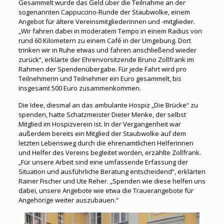
Gesammelt wurde das Geld über die Teilnahme an der
sogenannten Cappuccino-Runde der Staubwolke, einem
Angebot für ältere Vereinsmitgliederinnen und -mitglieder.
„Wir fahren dabei in moderatem Tempo in einem Radius von
rund 60 Kilometern zu einem Café in der Umgebung. Dort
trinken wir in Ruhe etwas und fahren anschließend wieder
zurück“, erklärte der Ehrenvorsitzende Bruno Zollfrank im
Rahmen der Spendenübergabe. Für jede Fahrt wird pro
Teilnehmerin und Teilnehmer ein Euro gesammelt, bis
insgesamt 500 Euro zusammenkommen.
Die Idee, diesmal an das ambulante Hospiz „Die Brücke“ zu
spenden, hatte Schatzmeister Dieter Menke, der selbst
Mitglied im Hospizverein ist. In der Vergangenheit war
außerdem bereits ein Mitglied der Staubwolke auf dem
letzten Lebensweg durch die ehrenamtlichen Helferinnen
und Helfer des Vereins begleitet worden, erzählte Zollfrank.
„Für unsere Arbeit sind eine umfassende Erfassung der
Situation und ausführliche Beratung entscheidend“, erklärten
Rainer Fischer und Ute Reher. „Spenden wie diese helfen uns
dabei, unsere Angebote wie etwa die Trauerangebote für
Angehörige weiter auszubauen.“