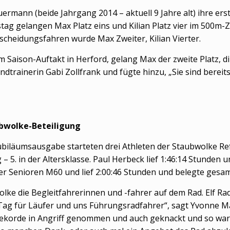
mann (beide Jahrgang 2014 – aktuell 9 Jahre alt) ihre erst
g gelangen Max Platz eins und Kilian Platz vier im 500m-
sscheidungsfahren wurde Max Zweiter, Kilian Vierter.
aison-Auftakt in Herford, gelang Max der zweite Platz, direk
ndtrainerin Gabi Zollfrank und fügte hinzu, „Sie sind bereits
bwolke-Beteiligung
läumsausgabe starteten drei Athleten der Staubwolke Refra
 5. in der Altersklasse. Paul Herbeck lief 1:46:14 Stunden 
 der Senioren M60 und lief 2:00:46 Stunden und belegte gesamt
lke die Begleitfahrerinnen und -fahrer auf dem Rad. Elf Ra
Tag für Läufer und uns Führungsradfahrer“, sagt Yvonne Ma
korde in Angriff genommen und auch geknackt und so war der