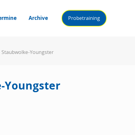
ermine
Archive
Probetraining
e Staubwolke-Youngster
e-Youngster