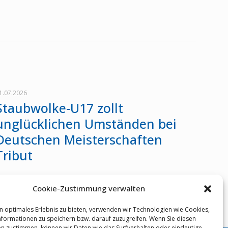
1.07.2026
Staubwolke-U17 zollt
unglücklichen Umständen bei
Deutschen Meisterschaften
Tribut
Cookie-Zustimmung verwalten
Mehr erfahren
n optimales Erlebnis zu bieten, verwenden wir Technologien wie Cookies,
formationen zu speichern bzw. darauf zuzugreifen. Wenn Sie diesen
n zustimmen, können wir Daten wie das Surfverhalten oder eindeutige