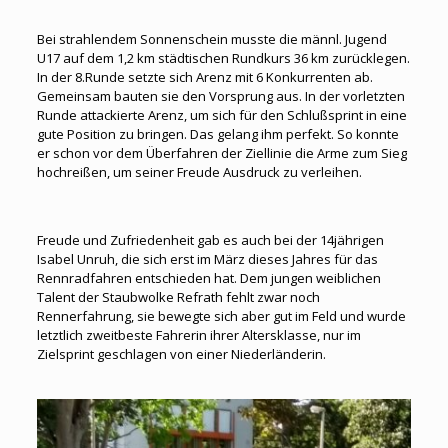
Bei strahlendem Sonnenschein musste die männl. Jugend
U17 auf dem 1,2 km städtischen Rundkurs 36 km zurücklegen.
In der 8.Runde setzte sich Arenz mit 6 Konkurrenten ab.
Gemeinsam bauten sie den Vorsprung aus. In der vorletzten
Runde attackierte Arenz, um sich für den Schlußsprint in eine
gute Position zu bringen. Das gelang ihm perfekt. So konnte
er schon vor dem Überfahren der Ziellinie die Arme zum Sieg
hochreißen, um seiner Freude Ausdruck zu verleihen.
Freude und Zufriedenheit gab es auch bei der 14jährigen
Isabel Unruh, die sich erst im März dieses Jahres für das
Rennradfahren entschieden hat. Dem jungen weiblichen
Talent der Staubwolke Refrath fehlt zwar noch
Rennerfahrung, sie bewegte sich aber gut im Feld und wurde
letztlich zweitbeste Fahrerin ihrer Altersklasse, nur im
Zielsprint geschlagen von einer Niederländerin.