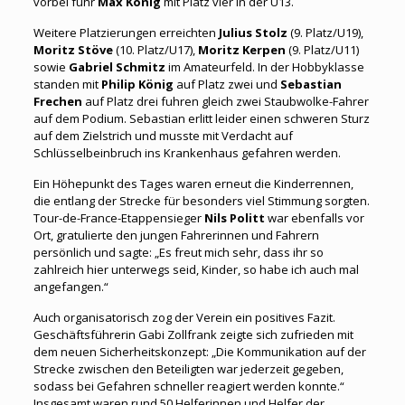
vorbei fuhr
Max König
mit Platz vier in der U13.
Weitere Platzierungen erreichten
Julius Stolz
(9. Platz/U19),
Moritz Stöve
(10. Platz/U17),
Moritz Kerpen
(9. Platz/U11)
sowie
Gabriel Schmitz
im Amateurfeld. In der Hobbyklasse
standen mit
Philip König
auf Platz zwei und
Sebastian
Frechen
auf Platz drei fuhren gleich zwei Staubwolke-Fahrer
auf dem Podium. Sebastian erlitt leider einen schweren Sturz
auf dem Zielstrich und musste mit Verdacht auf
Schlüsselbeinbruch ins Krankenhaus gefahren werden.
Ein Höhepunkt des Tages waren erneut die Kinderrennen,
die entlang der Strecke für besonders viel Stimmung sorgten.
Tour-de-France-Etappensieger
Nils Politt
war ebenfalls vor
Ort, gratulierte den jungen Fahrerinnen und Fahrern
persönlich und sagte: „Es freut mich sehr, dass ihr so
zahlreich hier unterwegs seid, Kinder, so habe ich auch mal
angefangen.“
Auch organisatorisch zog der Verein ein positives Fazit.
Geschäftsführerin Gabi Zollfrank zeigte sich zufrieden mit
dem neuen Sicherheitskonzept: „Die Kommunikation auf der
Strecke zwischen den Beteiligten war jederzeit gegeben,
sodass bei Gefahren schneller reagiert werden konnte.“
Insgesamt waren rund 50 Helferinnen und Helfer der