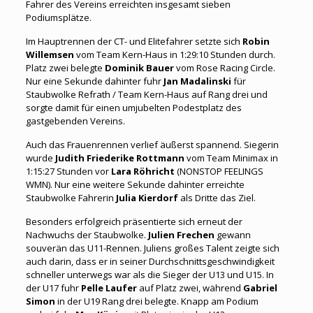
Fahrer des Vereins erreichten insgesamt sieben
Podiumsplätze.
Im Hauptrennen der CT- und Elitefahrer setzte sich
Robin
Willemsen
vom Team Kern-Haus in 1:29:10 Stunden durch.
Platz zwei belegte
Dominik Bauer
vom Rose Racing Circle.
Nur eine Sekunde dahinter fuhr
Jan Madalinski
für
Staubwolke Refrath / Team Kern-Haus auf Rang drei und
sorgte damit für einen umjubelten Podestplatz des
gastgebenden Vereins.
Auch das Frauenrennen verlief äußerst spannend. Siegerin
wurde
Judith Friederike Rottmann
vom Team Minimax in
1:15:27 Stunden vor
Lara Röhricht
(NONSTOP FEELINGS
WMN). Nur eine weitere Sekunde dahinter erreichte
Staubwolke Fahrerin
Julia Kierdorf
als Dritte das Ziel.
Besonders erfolgreich präsentierte sich erneut der
Nachwuchs der Staubwolke.
Julien Frechen
gewann
souverän das U11-Rennen. Juliens großes Talent zeigte sich
auch darin, dass er in seiner Durchschnittsgeschwindigkeit
schneller unterwegs war als die Sieger der U13 und U15. In
der U17 fuhr
Pelle Laufer
auf Platz zwei, während
Gabriel
Simon
in der U19 Rang drei belegte. Knapp am Podium