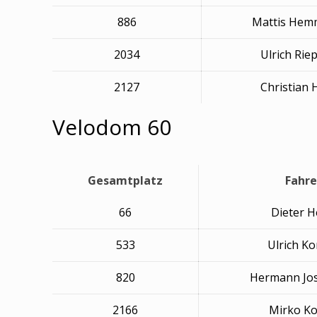
886
Mattis Hem
2034
Ulrich Rie
2127
Christian
Velodom 60
Gesamtplatz
Fahre
66
Dieter H
533
Ulrich K
820
Hermann Jos
2166
Mirko K