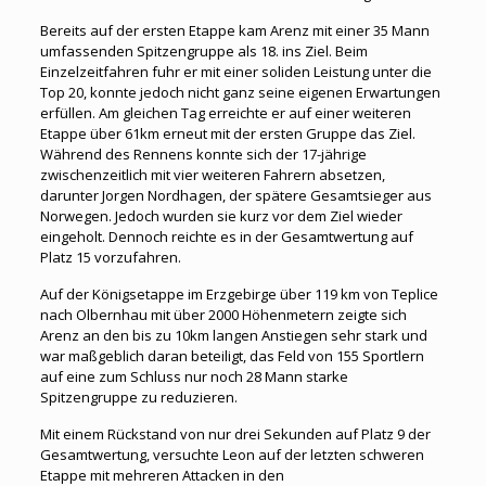
Bereits auf der ersten Etappe kam Arenz mit einer 35 Mann
umfassenden Spitzengruppe als 18. ins Ziel. Beim
Einzelzeitfahren fuhr er mit einer soliden Leistung unter die
Top 20, konnte jedoch nicht ganz seine eigenen Erwartungen
erfüllen. Am gleichen Tag erreichte er auf einer weiteren
Etappe über 61km erneut mit der ersten Gruppe das Ziel.
Während des Rennens konnte sich der 17-jährige
zwischenzeitlich mit vier weiteren Fahrern absetzen,
darunter Jorgen Nordhagen, der spätere Gesamtsieger aus
Norwegen. Jedoch wurden sie kurz vor dem Ziel wieder
eingeholt. Dennoch reichte es in der Gesamtwertung auf
Platz 15 vorzufahren.
Auf der Königsetappe im Erzgebirge über 119 km von Teplice
nach Olbernhau mit über 2000 Höhenmetern zeigte sich
Arenz an den bis zu 10km langen Anstiegen sehr stark und
war maßgeblich daran beteiligt, das Feld von 155 Sportlern
auf eine zum Schluss nur noch 28 Mann starke
Spitzengruppe zu reduzieren.
Mit einem Rückstand von nur drei Sekunden auf Platz 9 der
Gesamtwertung, versuchte Leon auf der letzten schweren
Etappe mit mehreren Attacken in den