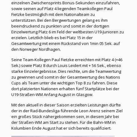
einzelnen Zwischensprints Bonus-Sekunden einzufahren,
sowie seinen auf Platz 4 liegenden Teamkollegen Paul
Fietzke bestmöglich mit dem Nationalteam zu
unterstützen. Bei den Bergwertungen gelang es ihm
beeindruckend zu punkten und somit in der dortigen
Einzelwertung Platz 6 im Feld der weltbesten U19-Junioren zu
erzielen. Letztlich blieb es bei Platz 15 in der
Gesamtwertung mit einem Rückstand von 1min 05 Sek. auf
den Norweger Nordhagen.
Seine Team-Kollegen Paul Fietzke erreichten mit Platz 4 (+46
Sek.) sowie Platz 8 durch Louis Leidert mit + 56 Sek., ebenso
starke Einzelergebnisse. Dies reichte, um die Teamwertung
zu gewinnen und somit in der Gesamtwertung des Nations
Cups als Team unter die wichtigen Top 8 zu fahren. Diese
dort platzierten Nationen erhalten fünf Startplätze bei der
U19-Straßen-WM Anfang August in Glasgow.
Mit den aktuell in dieser Saison erzielten Leistungen dürfte
der in der Rad-Bundesliga führende Leon Arenz seinem Ziel
ein großes Stück nähergekommen sein, in diesem Jahr bei
der Straßen-WM am Start zu stehen. Für die Bahn-WM in
Kolumbien Ende August hat er sich bereits qualifiziert.