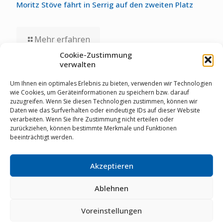
Moritz Stöve fährt in Serrig auf den zweiten Platz
Mehr erfahren
Cookie-Zustimmung
verwalten
01.07.2026
Staubwolke-U17 zollt unglücklichen Umständen bei
Um Ihnen ein optimales Erlebnis zu bieten, verwenden wir Technologien
Deutschen Meisterschaften Tribut
wie Cookies, um Geräteinformationen zu speichern bzw. darauf
zuzugreifen. Wenn Sie diesen Technologien zustimmen, können wir
Daten wie das Surfverhalten oder eindeutige IDs auf dieser Website
verarbeiten. Wenn Sie Ihre Zustimmung nicht erteilen oder
Mehr erfahren
zurückziehen, können bestimmte Merkmale und Funktionen
beeinträchtigt werden.
Akzeptieren
© RSV Staubwolke Refrath 1952 e.V. |
Datenschutz
|
Cookie Richtlinie
|
Impressum
|
Mitglieder-Login
|
02204
64461
|
info@staubwolke-refrath.de
|
Webdesign
mit
Ablehnen
von
MarkenSieger
Voreinstellungen