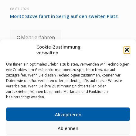
08.07.2026
Moritz Stöve fährt in Serrig auf den zweiten Platz
Mehr erfahren
Cookie-Zustimmung
verwalten
01.07.2026
Staubwolke-U17 zollt unglücklichen Umständen bei
Um Ihnen ein optimales Erlebnis zu bieten, verwenden wir Technologien
Deutschen Meisterschaften Tribut
wie Cookies, um Geräteinformationen zu speichern bzw. darauf
zuzugreifen. Wenn Sie diesen Technologien zustimmen, können wir
Daten wie das Surfverhalten oder eindeutige IDs auf dieser Website
verarbeiten. Wenn Sie Ihre Zustimmung nicht erteilen oder
Mehr erfahren
zurückziehen, können bestimmte Merkmale und Funktionen
beeinträchtigt werden.
Akzeptieren
© RSV Staubwolke Refrath 1952 e.V. |
Datenschutz
|
Cookie Richtlinie
|
Impressum
|
Mitglieder-Login
|
02204
64461
|
info@staubwolke-refrath.de
|
Webdesign
mit
Ablehnen
von
MarkenSieger