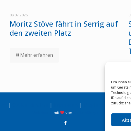
08.07.2026
0
Moritz Stöve fährt in Serrig auf
n
den zweiten Platz
Mehr erfahren
Um Ihnen ei
um Gerätein
Technologie
IDs auf die
zurückziehe
utz
|
Cookie Richtlinie
|
Impressum
|
Mitglieder-Login
|
Webdesign
mit
von
MarkenSieger
Akz