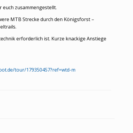
ür euch zusammengestellt.
chwere MTB Strecke durch den Königsforst –
trails.
hnik erforderlich ist. Kurze knackige Anstiege
oot.de/tour/179350457?ref=wtd-m