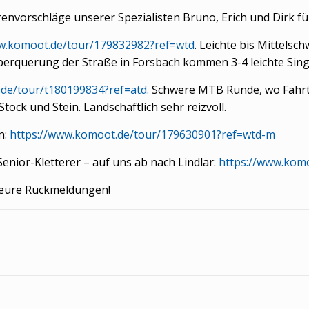
nvorschläge unserer Spezialisten Bruno, Erich und Dirk f
ww.komoot.de/tour/179832982?ref=wtd
. Leichte bis Mittels
rquerung der Straße in Forsbach kommen 3-4 leichte Singel
.de/tour/t180199834?ref=atd.
Schwere MTB Runde, wo Fahrtec
ock und Stein. Landschaftlich sehr reizvoll.
n:
https://www.komoot.de/tour/179630901?ref=wtd-m
enior-Kletterer – auf uns ab nach Lindlar:
https://www.kom
 eure Rückmeldungen!