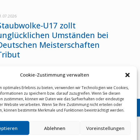
1.07.2026
Staubwolke-U17 zollt
unglücklichen Umständen bei
Deutschen Meisterschaften
Tribut
Cookie-Zustimmung verwalten
Mehr erfahren
n optimales Erlebnis zu bieten, verwenden wir Technologien wie Cookies,
formationen zu speichern bzw. darauf zuzugreifen. Wenn Sie diesen
n zustimmen, können wir Daten wie das Surfverhalten oder eindeutige
ser Website verarbeiten. Wenn Sie Ihre Zustimmung nicht erteilen oder
n, können bestimmte Merkmale und Funktionen beeinträchtigt werden.
02204 64461
|
info@staubwolke-refrath.de
|
eptieren
Ablehnen
Voreinstellungen