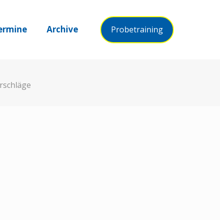
ermine
Archive
Probetraining
rschläge